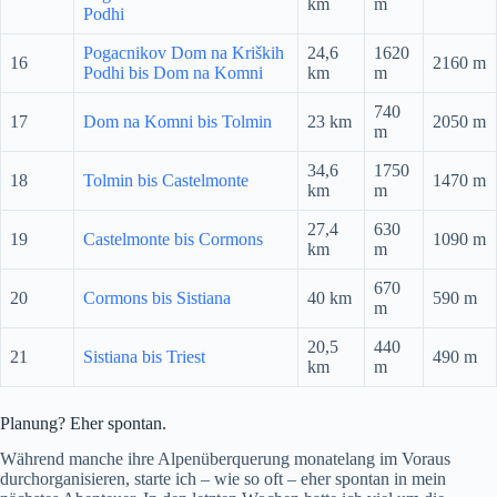
km
m
Podhi
Pogacnikov Dom na Kriških
24,6
1620
16
2160 m
Podhi bis Dom na Komni
km
m
740
17
Dom na Komni bis Tolmin
23 km
2050 m
m
34,6
1750
18
Tolmin bis Castelmonte
1470 m
km
m
27,4
630
19
Castelmonte bis Cormons
1090 m
km
m
670
20
Cormons bis Sistiana
40 km
590 m
m
20,5
440
21
Sistiana bis Triest
490 m
km
m
Planung? Eher spontan.
Während manche ihre Alpenüberquerung monatelang im Voraus
durchorganisieren, starte ich – wie so oft – eher spontan in mein