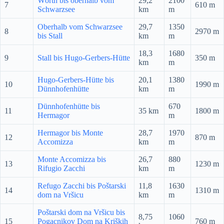
Wörth bis oberhalb vom
29,2
2100
7
610 m
Schwarzsee
km
m
Oberhalb vom Schwarzsee
29,7
1350
8
2970 m
bis Stall
km
m
18,3
1680
9
Stall bis Hugo-Gerbers-Hütte
350 m
km
m
Hugo-Gerbers-Hütte bis
20,1
1380
10
1990 m
Dünnhofenhütte
km
m
Dünnhofenhütte bis
670
11
35 km
1800 m
Hermagor
m
Hermagor bis Monte
28,7
1970
12
870 m
Accomizza
km
m
Monte Accomizza bis
26,7
880
13
1230 m
Rifugio Zacchi
km
m
Refugo Zacchi bis Poštarski
11,8
1630
14
1310 m
dom na Vršicu
km
m
Poštarski dom na Vršicu bis
8,75
1060
15
Pogacnikov Dom na Kriških
760 m