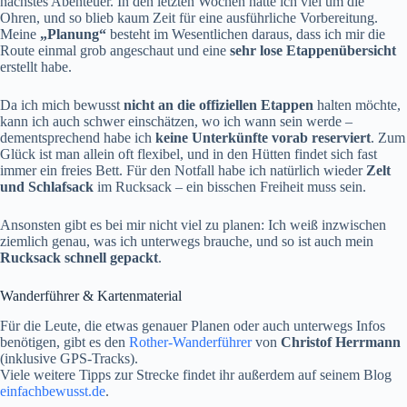
nächstes Abenteuer. In den letzten Wochen hatte ich viel um die
Ohren, und so blieb kaum Zeit für eine ausführliche Vorbereitung.
Meine
„Planung“
besteht im Wesentlichen daraus, dass ich mir die
Route einmal grob angeschaut und eine
sehr lose Etappenübersicht
erstellt habe.
Da ich mich bewusst
nicht an die offiziellen Etappen
halten möchte,
kann ich auch schwer einschätzen, wo ich wann sein werde –
dementsprechend habe ich
keine Unterkünfte vorab reserviert
. Zum
Glück ist man allein oft flexibel, und in den Hütten findet sich fast
immer ein freies Bett. Für den Notfall habe ich natürlich wieder
Zelt
und Schlafsack
im Rucksack – ein bisschen Freiheit muss sein.
Ansonsten gibt es bei mir nicht viel zu planen: Ich weiß inzwischen
ziemlich genau, was ich unterwegs brauche, und so ist auch mein
Rucksack schnell gepackt
.
Wanderführer & Kartenmaterial
Für die Leute, die etwas genauer Planen oder auch unterwegs Infos
benötigen, gibt es den
Rother-Wanderführer
von
Christof Herrmann
(inklusive GPS-Tracks).
Viele weitere Tipps zur Strecke findet ihr außerdem auf seinem Blog
einfachbewusst.de
.