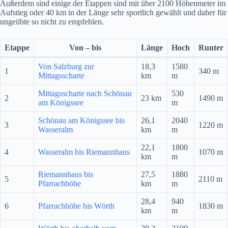
Außerdem sind einige der Etappen sind mit über 2100 Höhenmeter im
Aufstieg oder 40 km in der Länge sehr sportlich gewählt und daher für
ungeübte so nicht zu empfehlen.
Etappe
Von – bis
Länge
Hoch
Runter
Von Salzburg zur
18,3
1580
1
340 m
Mittagsscharte
km
m
Mittagsscharte nach Schönau
530
2
23 km
1490 m
am Königssee
m
Schönau am Königssee bis
26,1
2040
3
1220 m
Wasseralm
km
m
22,1
1800
4
Wasseralm bis Riemannhaus
1070 m
km
m
Riemannhaus bis
27,5
1880
5
2110 m
Pfarrachhöhe
km
m
28,4
940
6
Pfarrachhöhe bis Wörth
1830 m
km
m