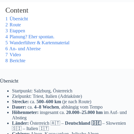
Content
1
Übersicht
2
Route
3
Etappen
4
Planung? Eher spontan.
5
Wanderführer & Kartenmaterial
6
An- und Abreise
7
Video
8
Berichte
Übersicht
Startpunkt: Salzburg, Österreich
Zielpunkt: Triest, Italien (Adriaküste)
Strecke:
ca.
500–600 km
(je nach Route)
Dauer:
ca.
4–8 Wochen
, abhängig vom Tempo
Höhenmeter:
insgesamt ca.
20.000–25.000 hm
im Auf- und
Abstieg
Länder:
Österreich 🇦🇹 –
Deutschland 🇩🇪
– Slowenien
🇸🇮 – Italien 🇮🇹
Gebirge:
Alpen, Karawanken, Julische Alpen