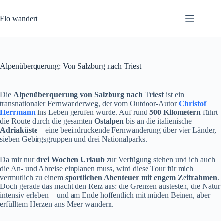
Zum
Inhalt
Flo wandert
springen
Alpenüberquerung: Von Salzburg nach Triest
Die
Alpenüberquerung von Salzburg nach Triest
ist ein
transnationaler Fernwanderweg, der vom Outdoor-Autor
Christof
Herrmann
ins Leben gerufen wurde. Auf rund
500 Kilometern
führt
die Route durch die gesamten
Ostalpen
bis an die italienische
Adriaküste
– eine beeindruckende Fernwanderung über vier Länder,
sieben Gebirgsgruppen und drei Nationalparks.
Da mir nur
drei Wochen Urlaub
zur Verfügung stehen und ich auch
die An- und Abreise einplanen muss, wird diese Tour für mich
vermutlich zu einem
sportlichen Abenteuer mit engem Zeitrahmen
.
Doch gerade das macht den Reiz aus: die Grenzen austesten, die Natur
intensiv erleben – und am Ende hoffentlich mit müden Beinen, aber
erfülltem Herzen ans Meer wandern.